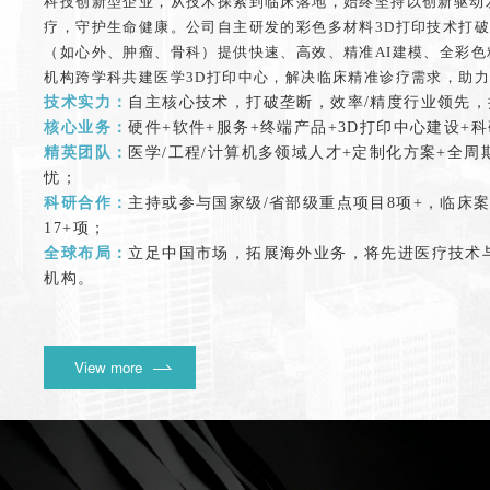
科技创新型企业，从技术探索到临床落地，始终坚持以创新驱动
疗，守护生命健康。公司自主研发的彩色多材料3D打印技术打
（如心外、肿瘤、骨科）提供快速、高效、精准AI建模、全彩
机构跨学科共建医学3D打印中心，解决临床精准诊疗需求，助
技术实力：
自主核心技术，打破垄断，效率/精度行业领先，
核心业务：
硬件+软件+服务+终端产品+3D打印中心建设+
精英团队：
医学/工程/计算机多领域人才+定制化方案+全
忧；
科研合作：
主持或参与国家级/省部级重点项目8项+，临床案例
17+项；
全球布局：
立足中国市场，拓展海外业务，将先进医疗技术
机构。
View more