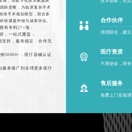
技术创新，先后
发展，用数字化技术赋能医
破国际垄断，为临床复杂手术
色精准手术规划模型，联合多
合作伙伴
力科研课题申报与成果转化。
拥有专利27+项；
强强联合，建立
科研，一站式覆盖；
周期支持，服务稳定，合作无
医疗资质
50000+，医疗器械认证
不辱使命，用专
与服务推广到全球更多医疗
售后服务
免费上门安装调