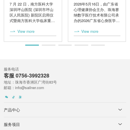
科大学深圳坪山医院，
坛圆满落幕！
7 月 22 日，南方医科大学
2026年5月16日，由广东省
又一医学3D打印实验室
深圳坪山医院 (深圳市坪山
心理健康协会主办、珠海赛
落地
区人民医院) 新院区启用仪
纳数字医疗技术有限公司承
式暨南方医科大学临床重点
办的2026广东省心身医学论
专科平移启动仪式顺利举
坛，在珠海赛纳科技股份有
View more
View more
办。珠海赛纳数字医疗技术
限公司01栋多功能厅圆满落
有限公司与院方联合共建的
幕。省内外心身医学领域专
医学3D打印实验室在本次活
家学者、一线医护从业者齐
动中亮相。
聚珠海，共探心身整合医疗
高质量发展新路径。
服务电话
客服 0756-3992328
地址：珠海市香洲区广湾街83号
邮箱：info@sailner.com
产品中心
服务项目