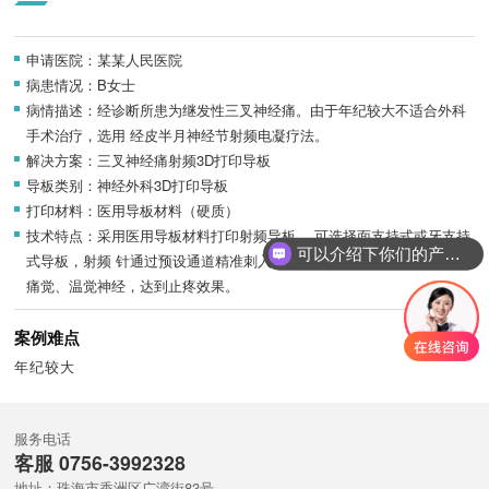
申请医院：某某人民医院
病患情况：B女士
病情描述：经诊断所患为继发性三叉神经痛。由于年纪较大不适合外科
手术治疗，选用 经皮半月神经节射频电凝疗法。
解决方案：三叉神经痛射频3D打印导板
导板类别：神经外科3D打印导板
打印材料：医用导板材料（硬质）
技术特点：采用医用导板材料打印射频导板， 可选择面支持式或牙支持
可以介绍下你们的产品么？
式导板，射频 针通过预设通道精准刺入三叉神经节处，选择性破坏传导
痛觉、温觉神经，达到止疼效果。
案例难点
年纪较大
服务电话
客服 0756-3992328
地址：珠海市香洲区广湾街83号